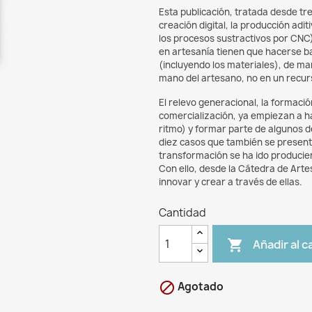
Esta publicación, tratada desde tre
creación digital, la producción adi
los procesos sustractivos por CNC),
en artesanía tienen que hacerse baj
(incluyendo los materiales), de ma
mano del artesano, no en un recurs
El relevo generacional, la formaci
comercialización, ya empiezan a ha
ritmo) y formar parte de algunos de
diez casos que también se present
transformación se ha ido produci
Con ello, desde la Cátedra de Artes
innovar y crear a través de ellas.
Cantidad
Añadir al c


Agotado