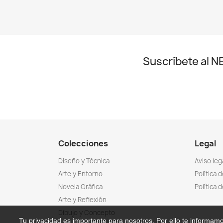
Suscríbete al
Colecciones
Legal
Diseño y Técnica
Aviso leg
Arte y Entorno
Política 
Novela Gráfica
Política 
Arte y Reflexión
Dibujo y Concepto
Tu privacidad es importante para nosotros. Por ello te informamo