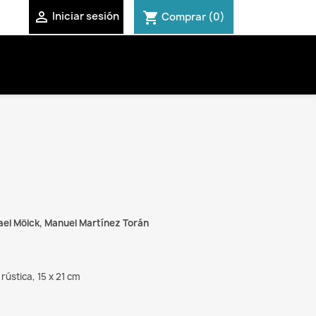

shopping_cart
Iniciar sesión
Comprar
(0)
ael Mölck, Manuel Martínez Torán
rústica, 15 x 21 cm