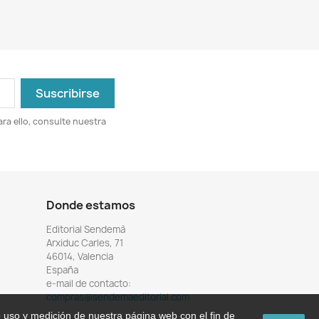
ra ello, consulte nuestra
Donde estamos
Editorial Sendemà
Arxiduc Carles, 71
46014, Valencia
España
e-mail de contacto:
compras@sendemaeditorial.com
e uso y medición de nuestra página web con el fin de