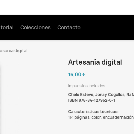
torial
Colecciones
Contacto
esanía digital
Artesanía digital
16,00 €
Impuestos incluidos
Chele Esteve, Jonay Cogollos, Raf
ISBN 978-84-127962-6-1
Características técnicas:
114 páginas, color, encuadernación 