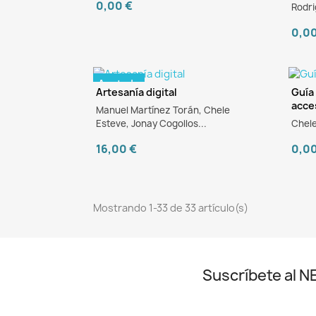
0,00 €
Rodri
0,0
Agotado
Artesanía digital
Guía
acce
Manuel Martínez Torán, Chele
e
Esteve, Jonay Cogollos...
Chele
16,00 €
0,0
Mostrando 1-33 de 33 artículo(s)
Suscríbete al