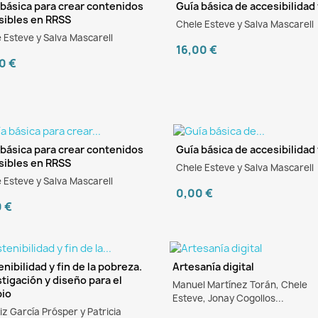
 básica para crear contenidos
Guía básica de accesibilida
sibles en RRSS
Chele Esteve y Salva Mascarell
 Esteve y Salva Mascarell
16,00 €
0 €
 básica para crear contenidos
Guía básica de accesibilida
sibles en RRSS
Chele Esteve y Salva Mascarell
Book
eBook
 Esteve y Salva Mascarell
0,00 €
0 €
nibilidad y fin de la pobreza.
Artesanía digital
tigación y diseño para el
Manuel Martínez Torán, Chele
Book
eBook
io
Esteve, Jonay Cogollos...
iz García Prósper y Patricia