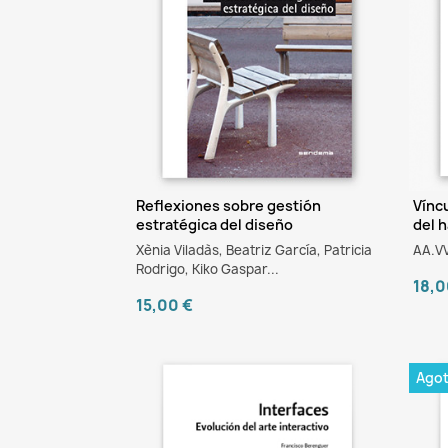
Reflexiones sobre gestión
Víncu
estratégica del diseño
del h
Xènia Viladàs, Beatriz García, Patricia
AA.VV
Rodrigo, Kiko Gaspar...
18,0
15,00 €
Ago