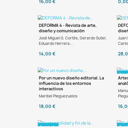
16,00 €
0,0
DEFORMA 4 - Revista de arte,
DEFO
diseño y comunicación
dise
José Miguel G. Cortés, Gerardo Suter,
Juan 
Eduardo Herrera...
Carlo
14,00 €
28,0
Ago
Por un nuevo diseño editorial. La
Artes
influencia de los entornos
analó
eBook
interactivos
Manue
Maribel Pleguezuelos
Plegu
18,00 €
16,0
Agotado
Ago