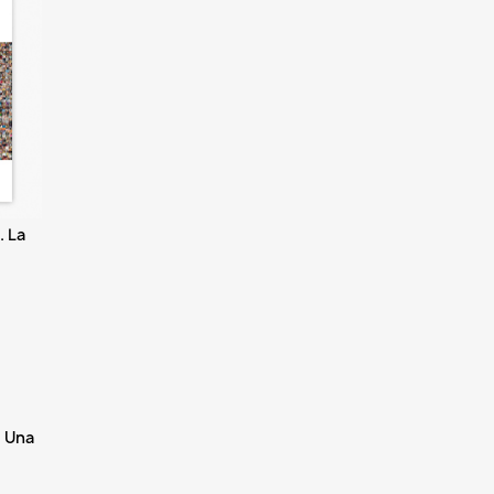
. La
. Una