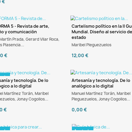
0 €
RMA 5 - Revista de arte,
Cartelismo político en la II G
ño y comunicación
Mundial. Diseño al servicio de
eBook
estado
Martín Prada, Gerard Vilar Roca,
s Plasencia...
Maribel Pleguezuelos
0 €
12,00 €
tado
anía y tecnología. De lo
Artesanía y tecnología. De lo
gico a lo digital
analógico a lo digital
eBook
l Martínez Torán, Maribel
Manuel Martínez Torán, Maribel
ezuelos, Jonay Cogollos...
Pleguezuelos, Jonay Cogollos...
0 €
0,00 €
tado
Agotado