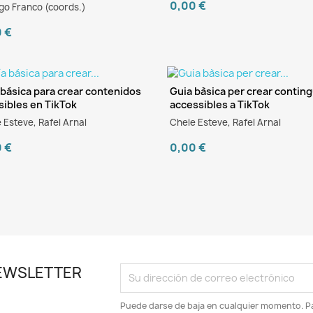
0,00 €
go Franco (coords.)
0 €
 básica para crear contenidos
Guia bàsica per crear contin
sibles en TikTok
accessibles a TikTok
Book
eBook
 Esteve, Rafel Arnal
Chele Esteve, Rafel Arnal
0 €
0,00 €
 NEWSLETTER
Puede darse de baja en cualquier momento. Pa