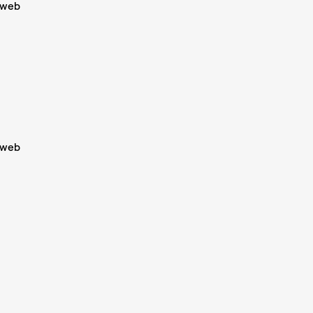
d web
d web