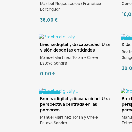
Maribel Pleguezuelos / Francisco
Conej
Berenguer
16,0
36,00 €
Ago
Brecha digital y discapacidad. Una
Kids
visión desde las entidades
Beatr
eBook
Manuel Martínez Torán y Chele
Songe
Esteve Sendra
20,
0,00 €
Agotado
Brecha digital y discapacidad. Una
Brec
perspectiva centrada en las
pers
e
personas
pers
Manuel Martínez Torán y Chele
Manue
Esteve Sendra
Este