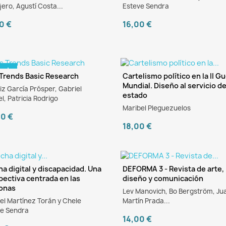
ero, Agustí Costa...
Esteve Sendra
0 €
16,00 €
tado
 Trends Basic Research
Cartelismo político en la II G
Mundial. Diseño al servicio de
iz García Prósper, Gabriel
estado
l, Patricia Rodrigo
Maribel Pleguezuelos
00 €
18,00 €
ha digital y discapacidad. Una
DEFORMA 3 - Revista de arte,
pectiva centrada en las
diseño y comunicación
Book
onas
Lev Manovich, Bo Bergström, Ju
l Martínez Torán y Chele
Martín Prada...
ve Sendra
14,00 €