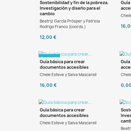
Sostenibilidad y fin de la pobreza.
Guía
Investigación y diseño para el
acce
cambio
Chele
Beatriz García Prósper y Patricia
16,0
Rodrigo Franco (coords.)
12,00 €
Agotado
Guía básica para crear
Guía
documentos accesibles
acce
e
Chele Esteve y Salva Mascarell
Chele
16,00 €
0,0
Guía básica para crear
Soste
documentos accesibles
Inves
eBook
e
camb
Chele Esteve y Salva Mascarell
Beatr